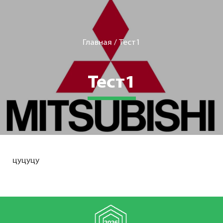
Главная
/
Тест1
Тест1
цуцуцу